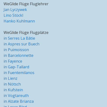
WeGlide Flüge Fluglehrer
Jan Lyczywek
Lino Stöckl
Hanko Kuhlmann
WeGlide Flüge Flugplätze
in Serres La Bâtie
in Aspres sur Buech
in Puimoisson
in Barcelonnette
in Fayence
in Gap-Tallard
in Fuentemilanos
in Lienz
in Nötsch
in Kufstein
in Vogtareuth
in Alzate Brianza