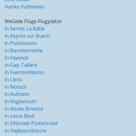
Hanko Kuhlmann
WeGlide Flüge Flugplätze
in Serres La Bâtie
in Aspres sur Buech
in Puimoisson
in Barcelonnette
in Fayence
in Gap-Tallard
in Fuentemilanos
in Lienz
in Nötsch
in Kufstein
in Vogtareuth
in Alzate Brianza
in Lesce Bled
in Ohlstadt-Pömetsried
in Hajduszoboszlo