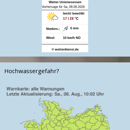
Wetter Unterwoessen
Vorhersage für Sa, 08.08.2026
leicht bewölkt
17
/
28
°C
0 mm
Nieders.:
Wind:
10 km/h NO
© wetterdienst.de
Hochwassergefahr?