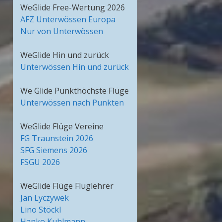
WeGlide Free-Wertung 2026
AFZ Unterwössen Europa
Nur von Unterwössen
WeGlide Hin und zurück
Unterwössen Hin und zurück
We Glide Punkthöchste Flüge
Unterwössen nach Punkten
WeGlide Flüge Vereine
FG Traunstein 2026
SFG Siemens 2026
FSGU 2026
WeGlide Flüge Fluglehrer
Jan Lyczywek
Lino Stöckl
Hanko Kuhlmann