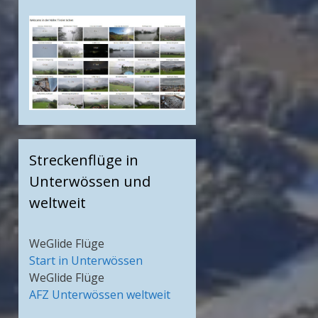
Streckenflüge in
Unterwössen und
weltweit
WeGlide Flüge
Start in Unterwössen
WeGlide Flüge
AFZ Unterwössen weltweit