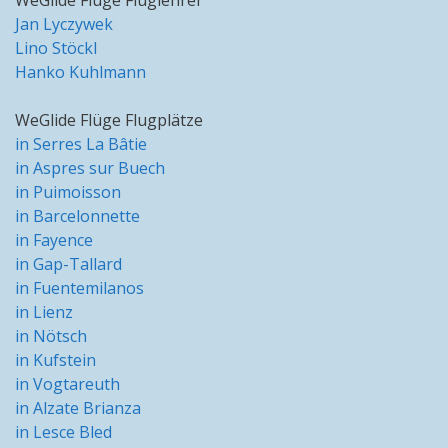
Jan Lyczywek
Lino Stöckl
Hanko Kuhlmann
WeGlide Flüge Flugplätze
in Serres La Bâtie
in Aspres sur Buech
in Puimoisson
in Barcelonnette
in Fayence
in Gap-Tallard
in Fuentemilanos
in Lienz
in Nötsch
in Kufstein
in Vogtareuth
in Alzate Brianza
in Lesce Bled