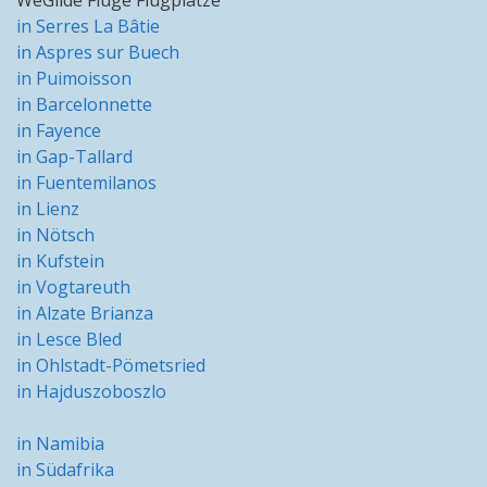
in Serres La Bâtie
in Aspres sur Buech
in Puimoisson
in Barcelonnette
in Fayence
in Gap-Tallard
in Fuentemilanos
in Lienz
in Nötsch
in Kufstein
in Vogtareuth
in Alzate Brianza
in Lesce Bled
in Ohlstadt-Pömetsried
in Hajduszoboszlo
in Namibia
in Südafrika