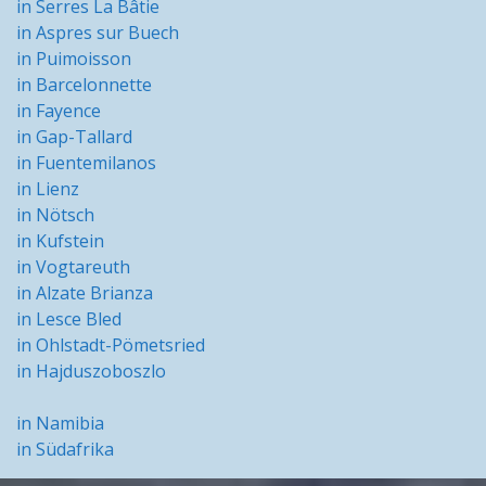
in Serres La Bâtie
in Aspres sur Buech
in Puimoisson
in Barcelonnette
in Fayence
in Gap-Tallard
in Fuentemilanos
in Lienz
in Nötsch
in Kufstein
in Vogtareuth
in Alzate Brianza
in Lesce Bled
in Ohlstadt-Pömetsried
in Hajduszoboszlo
in Namibia
in Südafrika