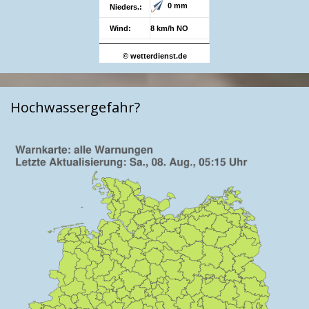
0 mm
Nieders.:
Wind:
8 km/h NO
© wetterdienst.de
Hochwassergefahr?