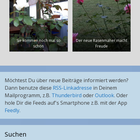
Sie kommen noch mal so
Der neue Rasenmäher macht
schön
Freude
Möchtest Du über neue Beiträge informiert werden?
Dann benutze diese
RSS-Linkadresse
in Deinem
Mailprogramm, z.B.
Thunderbird
oder
Outlook
. Oder
hole Dir die Feeds auf's Smartphone z.B. mit der App
Feedly
.
Suchen