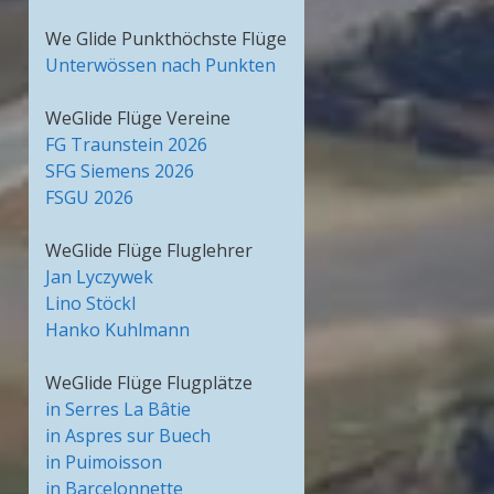
We Glide Punkthöchste Flüge
Unterwössen nach Punkten
WeGlide Flüge Vereine
FG Traunstein 2026
SFG Siemens 2026
FSGU 2026
WeGlide Flüge Fluglehrer
Jan Lyczywek
Lino Stöckl
Hanko Kuhlmann
WeGlide Flüge Flugplätze
in Serres La Bâtie
in Aspres sur Buech
in Puimoisson
in Barcelonnette