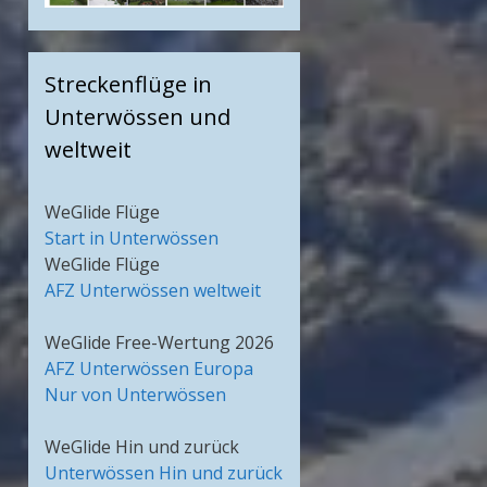
Streckenflüge in
Unterwössen und
weltweit
WeGlide Flüge
Start in Unterwössen
WeGlide Flüge
AFZ Unterwössen weltweit
WeGlide Free-Wertung 2026
AFZ Unterwössen Europa
Nur von Unterwössen
WeGlide Hin und zurück
Unterwössen Hin und zurück