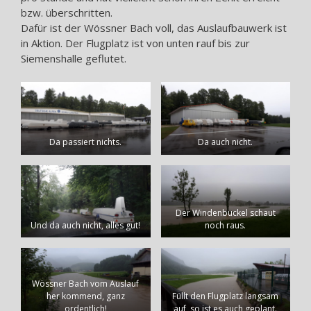
bzw. überschritten.
Dafür ist der Wössner Bach voll, das Auslaufbauwerk ist
in Aktion. Der Flugplatz ist von unten rauf bis zur
Siemenshalle geflutet.
Da passiert nichts.
Da auch nicht.
Der Windenbuckel schaut
Und da auch nicht, alles gut!
noch raus.
Wössner Bach vom Auslauf
her kommend, ganz
Füllt den Flugplatz langsam
ordentlich!
auf, so ist es auch geplant.