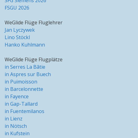
SFG Siemens 2026
FSGU 2026
WeGlide Flüge Fluglehrer
Jan Lyczywek
Lino Stöckl
Hanko Kuhlmann
WeGlide Flüge Flugplätze
in Serres La Bâtie
in Aspres sur Buech
in Puimoisson
in Barcelonnette
in Fayence
in Gap-Tallard
in Fuentemilanos
in Lienz
in Nötsch
in Kufstein