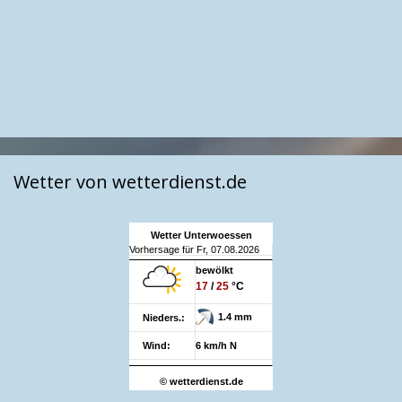
Wetter von wetterdienst.de
Wetter Unterwoessen
Vorhersage für Fr, 07.08.2026
bewölkt
17
/
25
°C
1.4 mm
Nieders.:
Wind:
6 km/h N
© wetterdienst.de