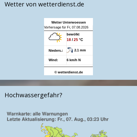
Wetter von wetterdienst.de
Wetter Unterwoessen
Vorhersage für Fr, 07.08.2026
bewölkt
18
/
25
°C
2.1 mm
Nieders.:
Wind:
6 km/h N
© wetterdienst.de
Hochwassergefahr?