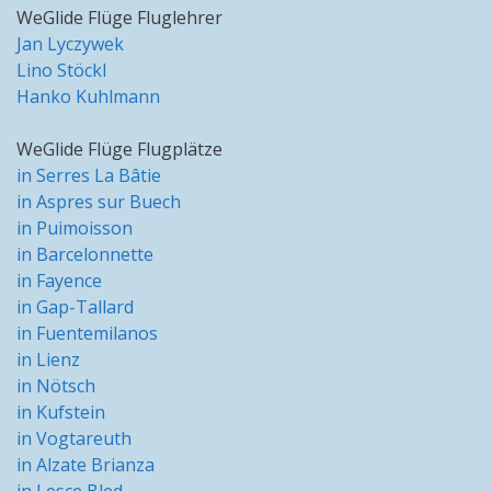
WeGlide Flüge Fluglehrer
Jan Lyczywek
Lino Stöckl
Hanko Kuhlmann
WeGlide Flüge Flugplätze
in Serres La Bâtie
in Aspres sur Buech
in Puimoisson
in Barcelonnette
in Fayence
in Gap-Tallard
in Fuentemilanos
in Lienz
in Nötsch
in Kufstein
in Vogtareuth
in Alzate Brianza