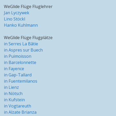
WeGlide Flüge Fluglehrer
Jan Lyczywek
Lino Stöckl
Hanko Kuhlmann
WeGlide Flüge Flugplätze
in Serres La Bâtie
in Aspres sur Buech
in Puimoisson
in Barcelonnette
in Fayence
in Gap-Tallard
in Fuentemilanos
in Lienz
in Nötsch
in Kufstein
in Vogtareuth
in Alzate Brianza