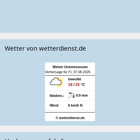
Wetter von wetterdienst.de
Wetter Unterwoessen
Vorhersage für Fr, 07.08.2026
bewölkt
18
/
25
°C
0.9 mm
Nieders.:
Wind:
6 km/h N
© wetterdienst.de