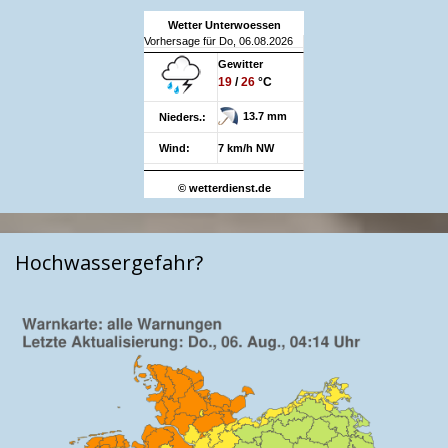
Wetter Unterwoessen
Vorhersage für Do, 06.08.2026
Gewitter
19
/
26
°C
13.7 mm
Nieders.:
Wind:
7 km/h NW
© wetterdienst.de
Hochwassergefahr?