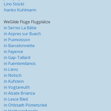
Lino Stöckl
Hanko Kuhlmann
WeGlide Flüge Flugplätze
in Serres La Bâtie
in Aspres sur Buech
in Puimoisson
in Barcelonnette
in Fayence
in Gap-Tallard
in Fuentemilanos
in Lienz
in Nötsch
in Kufstein
in Vogtareuth
in Alzate Brianza
in Lesce Bled
in Ohlstadt-Pömetsried