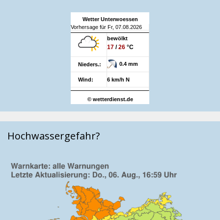
Wetter Unterwoessen
Vorhersage für Fr, 07.08.2026
bewölkt
17
/
26
°C
0.4 mm
Nieders.:
Wind:
6 km/h N
© wetterdienst.de
Hochwassergefahr?