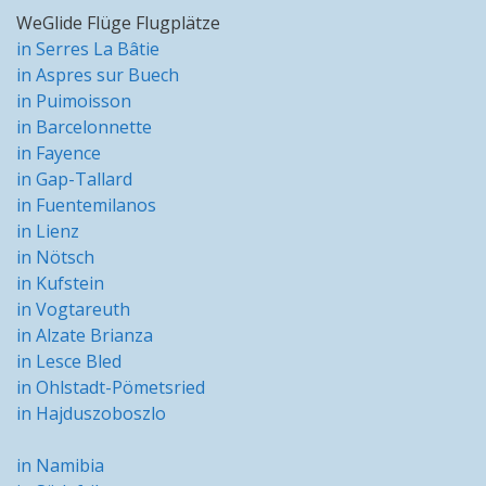
WeGlide Flüge Flugplätze
in Serres La Bâtie
in Aspres sur Buech
in Puimoisson
in Barcelonnette
in Fayence
in Gap-Tallard
in Fuentemilanos
in Lienz
in Nötsch
in Kufstein
in Vogtareuth
in Alzate Brianza
in Lesce Bled
in Ohlstadt-Pömetsried
in Hajduszoboszlo
in Namibia