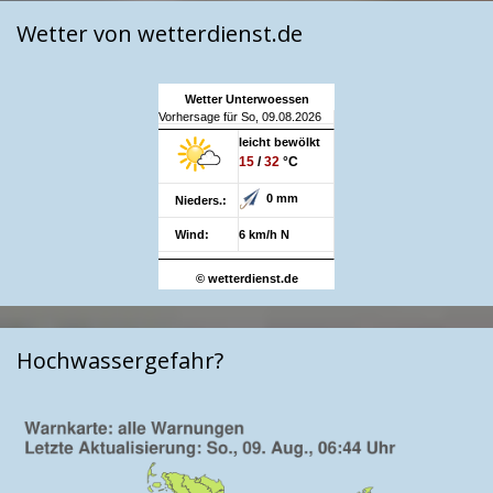
Wetter von wetterdienst.de
Wetter Unterwoessen
Vorhersage für So, 09.08.2026
leicht bewölkt
15
/
32
°C
0 mm
Nieders.:
Wind:
6 km/h N
© wetterdienst.de
Hochwassergefahr?