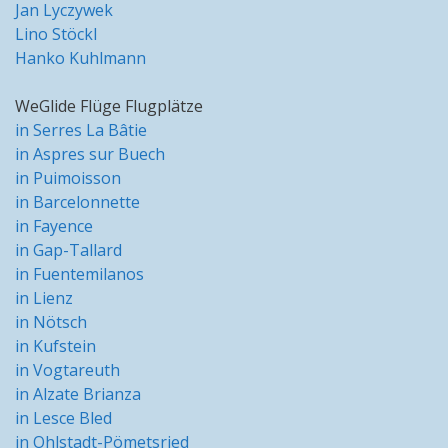
Jan Lyczywek
Lino Stöckl
Hanko Kuhlmann
WeGlide Flüge Flugplätze
in Serres La Bâtie
in Aspres sur Buech
in Puimoisson
in Barcelonnette
in Fayence
in Gap-Tallard
in Fuentemilanos
in Lienz
in Nötsch
in Kufstein
in Vogtareuth
in Alzate Brianza
in Lesce Bled
in Ohlstadt-Pömetsried