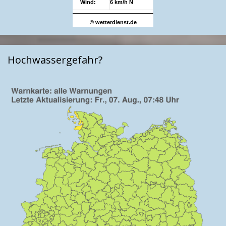
Wind:
6 km/h N
© wetterdienst.de
Hochwassergefahr?