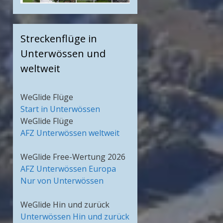
Streckenflüge in
Unterwössen und
weltweit
WeGlide Flüge
Start in Unterwössen
WeGlide Flüge
AFZ Unterwössen weltweit
WeGlide Free-Wertung 2026
AFZ Unterwössen Europa
Nur von Unterwössen
WeGlide Hin und zurück
Unterwössen Hin und zurück