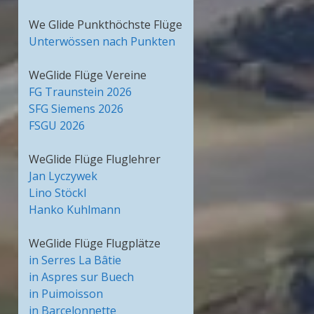
We Glide Punkthöchste Flüge
Unterwössen nach Punkten
WeGlide Flüge Vereine
FG Traunstein 2026
SFG Siemens 2026
FSGU 2026
WeGlide Flüge Fluglehrer
Jan Lyczywek
Lino Stöckl
Hanko Kuhlmann
WeGlide Flüge Flugplätze
in Serres La Bâtie
in Aspres sur Buech
in Puimoisson
in Barcelonnette