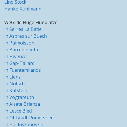
Lino Stöckl
Hanko Kuhlmann
WeGlide Flüge Flugplätze
in Serres La Bâtie
in Aspres sur Buech
in Puimoisson
in Barcelonnette
in Fayence
in Gap-Tallard
in Fuentemilanos
in Lienz
in Nötsch
in Kufstein
in Vogtareuth
in Alzate Brianza
in Lesce Bled
in Ohlstadt-Pömetsried
in Hajduszoboszlo