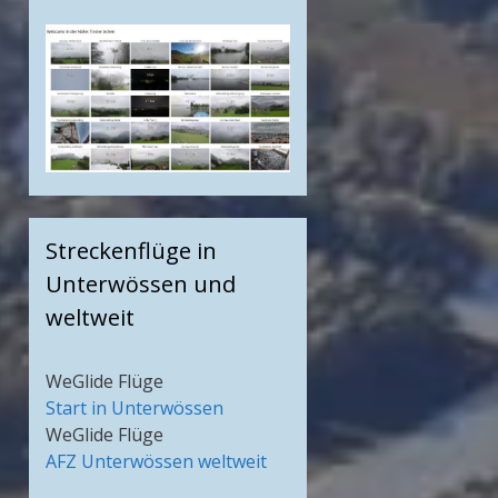
Streckenflüge in
Unterwössen und
weltweit
WeGlide Flüge
Start in Unterwössen
WeGlide Flüge
AFZ Unterwössen weltweit