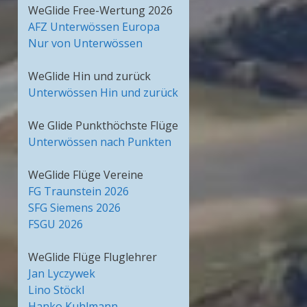
WeGlide Free-Wertung 2026
AFZ Unterwössen Europa
Nur von Unterwössen
WeGlide Hin und zurück
Unterwössen Hin und zurück
We Glide Punkthöchste Flüge
Unterwössen nach Punkten
WeGlide Flüge Vereine
FG Traunstein 2026
SFG Siemens 2026
FSGU 2026
WeGlide Flüge Fluglehrer
Jan Lyczywek
Lino Stöckl
Hanko Kuhlmann