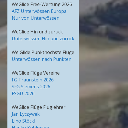
WeGlide Free-Wertung 2026
AFZ Unterwössen Europa
Nur von Unterwössen
WeGlide Hin und zurück
Unterwössen Hin und zurück
We Glide Punkthöchste Flüge
Unterwössen nach Punkten
WeGlide Flüge Vereine
FG Traunstein 2026
SFG Siemens 2026
FSGU 2026
WeGlide Flüge Fluglehrer
Jan Lyczywek
Lino Stöckl
Hanko Kuhlmann