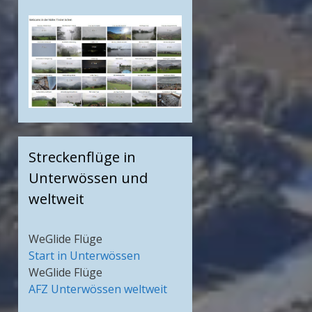
Streckenflüge in
Unterwössen und
weltweit
WeGlide Flüge
Start in Unterwössen
WeGlide Flüge
AFZ Unterwössen weltweit