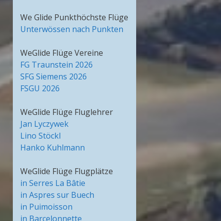
We Glide Punkthöchste Flüge
Unterwössen nach Punkten
WeGlide Flüge Vereine
FG Traunstein 2026
SFG Siemens 2026
FSGU 2026
WeGlide Flüge Fluglehrer
Jan Lyczywek
Lino Stöckl
Hanko Kuhlmann
WeGlide Flüge Flugplätze
in Serres La Bâtie
in Aspres sur Buech
in Puimoisson
in Barcelonnette