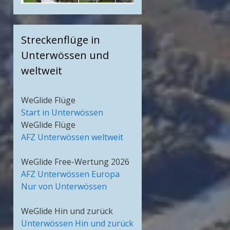
Streckenflüge in
Unterwössen und
weltweit
WeGlide Flüge
Start in Unterwössen
WeGlide Flüge
AFZ Unterwössen weltweit
WeGlide Free-Wertung 2026
AFZ Unterwössen Europa
Nur von Unterwössen
WeGlide Hin und zurück
Unterwössen Hin und zurück