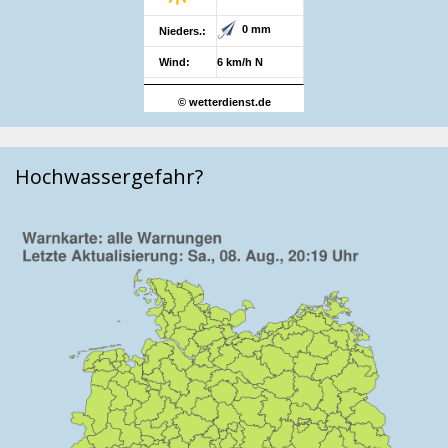
0 mm
Nieders.:
Wind:
6 km/h N
© wetterdienst.de
Hochwassergefahr?