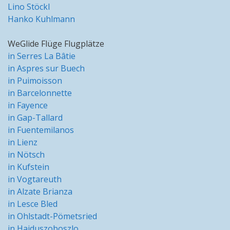
Lino Stöckl
Hanko Kuhlmann
WeGlide Flüge Flugplätze
in Serres La Bâtie
in Aspres sur Buech
in Puimoisson
in Barcelonnette
in Fayence
in Gap-Tallard
in Fuentemilanos
in Lienz
in Nötsch
in Kufstein
in Vogtareuth
in Alzate Brianza
in Lesce Bled
in Ohlstadt-Pömetsried
in Hajduszoboszlo