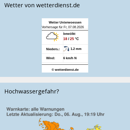
Wetter von wetterdienst.de
Wetter Unterwoessen
Vorhersage für Fr, 07.08.2026
bewölkt
18
/
25
°C
1.2 mm
Nieders.:
Wind:
6 km/h N
© wetterdienst.de
Hochwassergefahr?