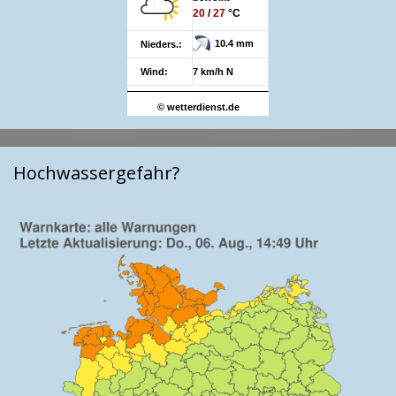
20
/
27
°C
10.4 mm
Nieders.:
Wind:
7 km/h N
© wetterdienst.de
Hochwassergefahr?