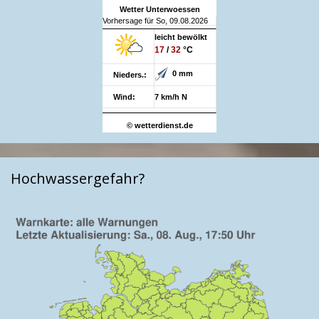
Wetter Unterwoessen
Vorhersage für So, 09.08.2026
leicht bewölkt
17
/
32
°C
0 mm
Nieders.:
Wind:
7 km/h N
© wetterdienst.de
Hochwassergefahr?