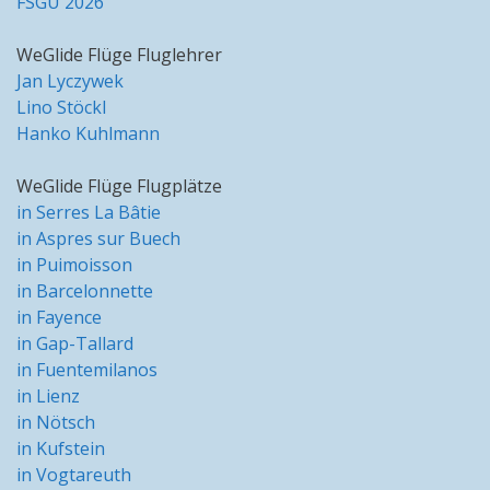
FSGU 2026
WeGlide Flüge Fluglehrer
Jan Lyczywek
Lino Stöckl
Hanko Kuhlmann
WeGlide Flüge Flugplätze
in Serres La Bâtie
in Aspres sur Buech
in Puimoisson
in Barcelonnette
in Fayence
in Gap-Tallard
in Fuentemilanos
in Lienz
in Nötsch
in Kufstein
in Vogtareuth