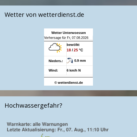
Wetter von wetterdienst.de
Wetter Unterwoessen
Vorhersage für Fr, 07.08.2026
bewölkt
18
/
25
°C
0.9 mm
Nieders.:
Wind:
6 km/h N
© wetterdienst.de
Hochwassergefahr?