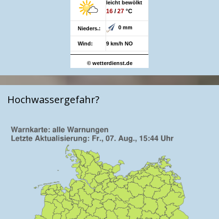
leicht bewölkt
16
/
27
°C
0 mm
Nieders.:
Wind:
9 km/h NO
© wetterdienst.de
Hochwassergefahr?