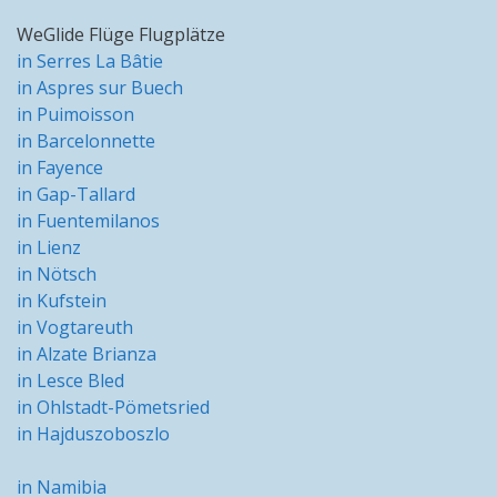
WeGlide Flüge Flugplätze
in Serres La Bâtie
in Aspres sur Buech
in Puimoisson
in Barcelonnette
in Fayence
in Gap-Tallard
in Fuentemilanos
in Lienz
in Nötsch
in Kufstein
in Vogtareuth
in Alzate Brianza
in Lesce Bled
in Ohlstadt-Pömetsried
in Hajduszoboszlo
in Namibia