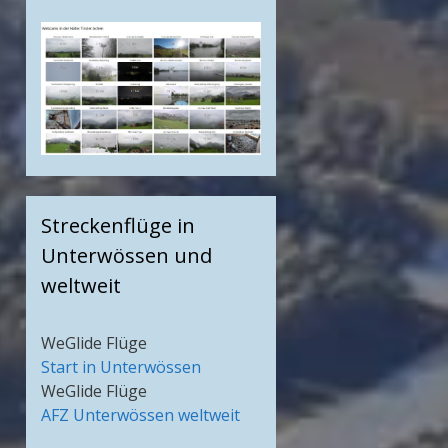
Streckenflüge in
Unterwössen und
weltweit
WeGlide Flüge
Start in Unterwössen
WeGlide Flüge
AFZ Unterwössen weltweit