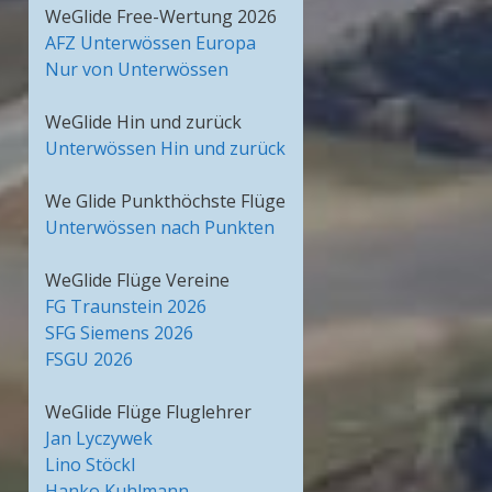
WeGlide Free-Wertung 2026
AFZ Unterwössen Europa
Nur von Unterwössen
WeGlide Hin und zurück
Unterwössen Hin und zurück
We Glide Punkthöchste Flüge
Unterwössen nach Punkten
WeGlide Flüge Vereine
FG Traunstein 2026
SFG Siemens 2026
FSGU 2026
WeGlide Flüge Fluglehrer
Jan Lyczywek
Lino Stöckl
Hanko Kuhlmann