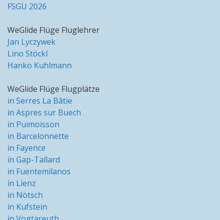
FSGU 2026
WeGlide Flüge Fluglehrer
Jan Lyczywek
Lino Stöckl
Hanko Kuhlmann
WeGlide Flüge Flugplätze
in Serres La Bâtie
in Aspres sur Buech
in Puimoisson
in Barcelonnette
in Fayence
in Gap-Tallard
in Fuentemilanos
in Lienz
in Nötsch
in Kufstein
in Vogtareuth