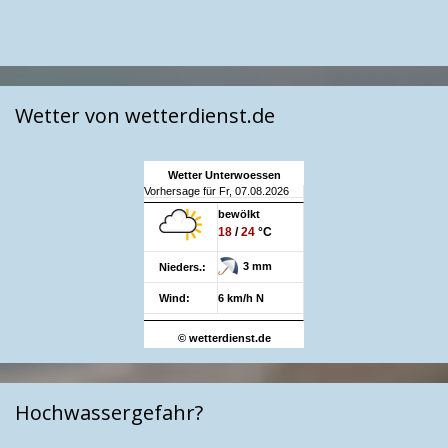
Wetter von wetterdienst.de
Wetter Unterwoessen
Vorhersage für Fr, 07.08.2026
bewölkt
18
/
24
°C
3 mm
Nieders.:
Wind:
6 km/h N
© wetterdienst.de
Hochwassergefahr?