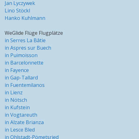
Jan Lyczywek
Lino Stöckl
Hanko Kuhlmann
WeGlide Flüge Flugplätze
in Serres La Bâtie
in Aspres sur Buech
in Puimoisson
in Barcelonnette
in Fayence
in Gap-Tallard
in Fuentemilanos
in Lienz
in Nötsch
in Kufstein
in Vogtareuth
in Alzate Brianza
in Lesce Bled
in Ohlstadt-Pömetsried