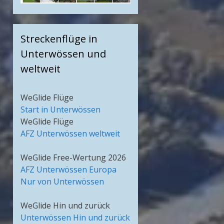
Streckenflüge in
Unterwössen und
weltweit
WeGlide Flüge
Start in Unterwössen
WeGlide Flüge
AFZ Unterwössen weltweit
WeGlide Free-Wertung 2026
AFZ Unterwössen Europa
Nur von Unterwössen
WeGlide Hin und zurück
Unterwössen Hin und zurück