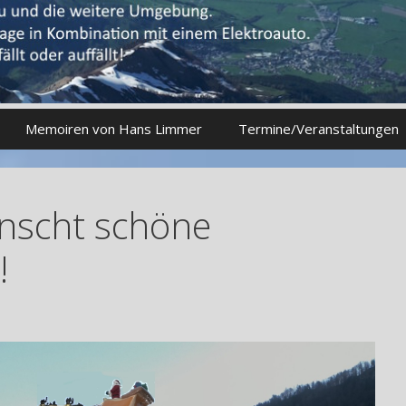
Memoiren von Hans Limmer
Termine/Veranstaltungen
nscht schöne
!