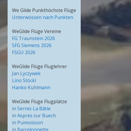
We Glide Punkthöchste Flüge
Unterwössen nach Punkten
WeGlide Flüge Vereine
FG Traunstein 2026
SFG Siemens 2026
FSGU 2026
WeGlide Flüge Fluglehrer
Jan Lyczywek
Lino Stöckl
Hanko Kuhlmann
WeGlide Flüge Flugplätze
in Serres La Bâtie
in Aspres sur Buech
in Puimoisson
in Barcelonnette