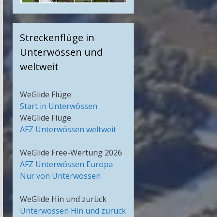
Streckenflüge in
Unterwössen und
weltweit
WeGlide Flüge
Start in Unterwössen
WeGlide Flüge
AFZ Unterwössen weltweit
WeGlide Free-Wertung 2026
AFZ Unterwössen Europa
Nur von Unterwössen
WeGlide Hin und zurück
Unterwössen Hin und zurück