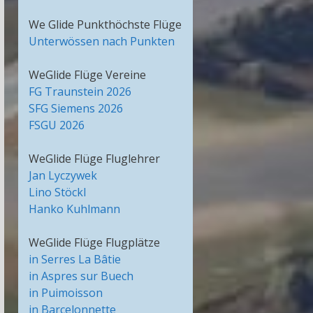
We Glide Punkthöchste Flüge
Unterwössen nach Punkten
WeGlide Flüge Vereine
FG Traunstein 2026
SFG Siemens 2026
FSGU 2026
WeGlide Flüge Fluglehrer
Jan Lyczywek
Lino Stöckl
Hanko Kuhlmann
WeGlide Flüge Flugplätze
in Serres La Bâtie
in Aspres sur Buech
in Puimoisson
in Barcelonnette