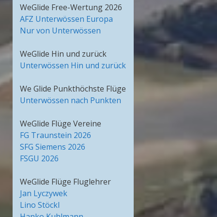
WeGlide Free-Wertung 2026
AFZ Unterwössen Europa
Nur von Unterwössen
WeGlide Hin und zurück
Unterwössen Hin und zurück
We Glide Punkthöchste Flüge
Unterwössen nach Punkten
WeGlide Flüge Vereine
FG Traunstein 2026
SFG Siemens 2026
FSGU 2026
WeGlide Flüge Fluglehrer
Jan Lyczywek
Lino Stöckl
Hanko Kuhlmann