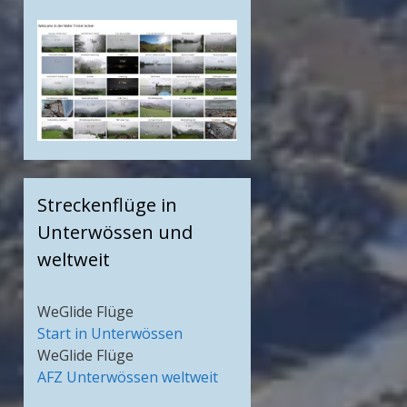
Streckenflüge in
Unterwössen und
weltweit
WeGlide Flüge
Start in Unterwössen
WeGlide Flüge
AFZ Unterwössen weltweit