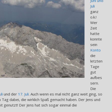
Juni und
Juli
ganz
o.k.!
Wer
Zeit
hatte
konnte
sein
Konto
die
letzten
Tage
gut
aufbes
sern.
Die
uli
und der
17. Juli
. Auch wenn es mal nicht ganz weit ging, so
 Tag dabei, die wirklich Spaß gemacht haben. Der Jens und
t genutzt! Der Jens hat sich sogar einmal die