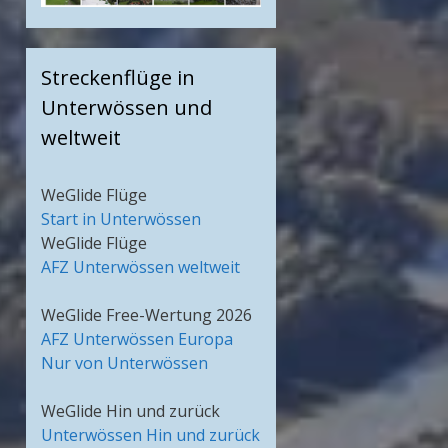
Streckenflüge in
Unterwössen und
weltweit
WeGlide Flüge
Start in Unterwössen
WeGlide Flüge
AFZ Unterwössen weltweit
WeGlide Free-Wertung 2026
AFZ Unterwössen Europa
Nur von Unterwössen
WeGlide Hin und zurück
Unterwössen Hin und zurück