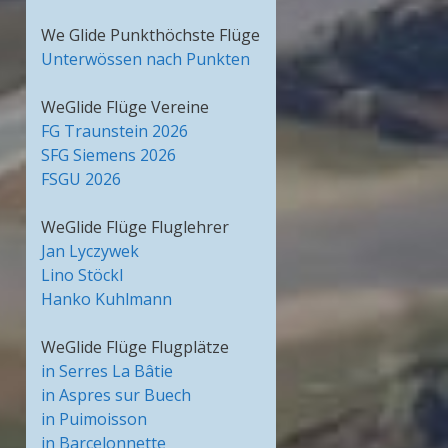
We Glide Punkthöchste Flüge
Unterwössen nach Punkten
WeGlide Flüge Vereine
FG Traunstein 2026
SFG Siemens 2026
FSGU 2026
WeGlide Flüge Fluglehrer
Jan Lyczywek
Lino Stöckl
Hanko Kuhlmann
WeGlide Flüge Flugplätze
in Serres La Bâtie
in Aspres sur Buech
in Puimoisson
in Barcelonnette