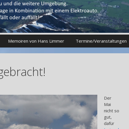
Memoiren von Hans Limmer
Termine/Veranstaltungen
 gebracht!
Der
Mai
nicht so
gut,
dafür