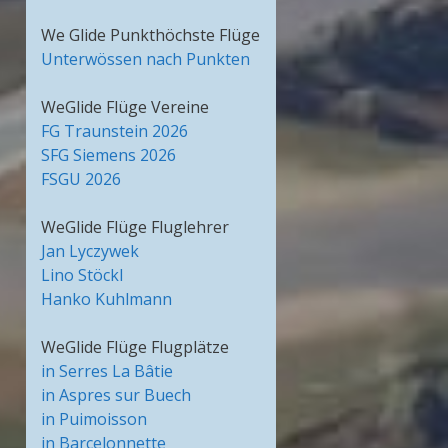
We Glide Punkthöchste Flüge
Unterwössen nach Punkten
WeGlide Flüge Vereine
FG Traunstein 2026
SFG Siemens 2026
FSGU 2026
WeGlide Flüge Fluglehrer
Jan Lyczywek
Lino Stöckl
Hanko Kuhlmann
WeGlide Flüge Flugplätze
in Serres La Bâtie
in Aspres sur Buech
in Puimoisson
in Barcelonnette