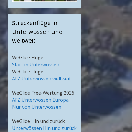
Streckenflüge in
Unterwössen und
weltweit
WeGlide Flüge
Start in Unterwössen
WeGlide Flüge
AFZ Unterwössen weltweit
WeGlide Free-Wertung 2026
AFZ Unterwössen Europa
Nur von Unterwössen
WeGlide Hin und zurück
Unterwössen Hin und zurück