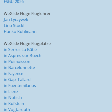
FSGU 2026
WeGlide Flüge Fluglehrer
Jan Lyczywek
Lino Stöckl
Hanko Kuhlmann
WeGlide Flüge Flugplätze
in Serres La Bâtie
in Aspres sur Buech
in Puimoisson
in Barcelonnette
in Fayence
in Gap-Tallard
in Fuentemilanos
in Lienz
in Nötsch
in Kufstein
in Vogtareuth