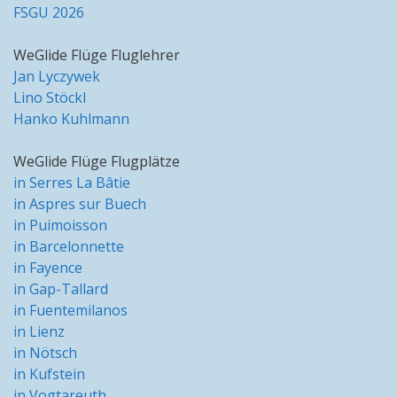
FSGU 2026
WeGlide Flüge Fluglehrer
Jan Lyczywek
Lino Stöckl
Hanko Kuhlmann
WeGlide Flüge Flugplätze
in Serres La Bâtie
in Aspres sur Buech
in Puimoisson
in Barcelonnette
in Fayence
in Gap-Tallard
in Fuentemilanos
in Lienz
in Nötsch
in Kufstein
in Vogtareuth