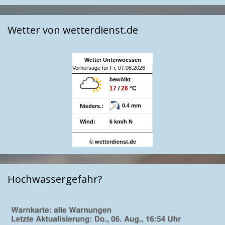
Wetter von wetterdienst.de
Wetter Unterwoessen
Vorhersage für Fr, 07.08.2026
bewölkt
17
/
26
°C
0.4 mm
Nieders.:
Wind:
6 km/h N
© wetterdienst.de
Hochwassergefahr?