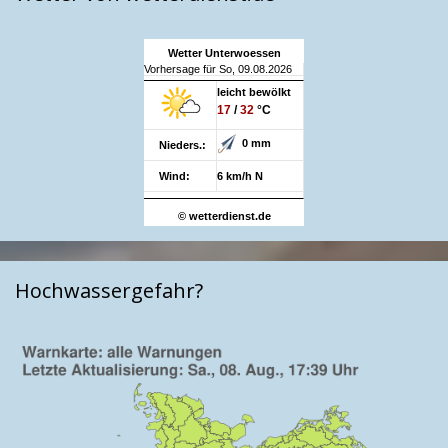
Wetter Unterwoessen
Vorhersage für So, 09.08.2026
leicht bewölkt
17
/
32
°C
0 mm
Nieders.:
Wind:
6 km/h N
© wetterdienst.de
Hochwassergefahr?