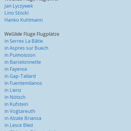
Jan Lyczywek
Lino Stöckl
Hanko Kuhlmann
WeGlide Flüge Flugplätze
in Serres La Bâtie
in Aspres sur Buech
in Puimoisson
in Barcelonnette
in Fayence
in Gap-Tallard
in Fuentemilanos
in Lienz
in Nötsch
in Kufstein
in Vogtareuth
in Alzate Brianza
in Lesce Bled