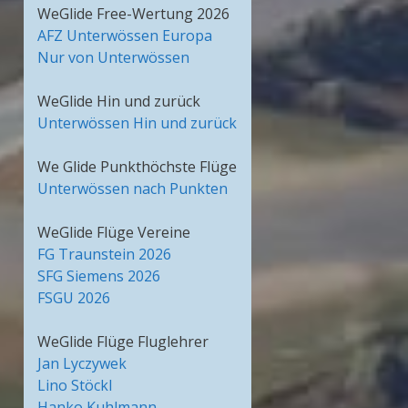
WeGlide Free-Wertung 2026
AFZ Unterwössen Europa
Nur von Unterwössen
WeGlide Hin und zurück
Unterwössen Hin und zurück
We Glide Punkthöchste Flüge
Unterwössen nach Punkten
WeGlide Flüge Vereine
FG Traunstein 2026
SFG Siemens 2026
FSGU 2026
WeGlide Flüge Fluglehrer
Jan Lyczywek
Lino Stöckl
Hanko Kuhlmann