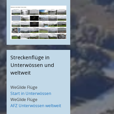
Streckenflüge in
Unterwössen und
weltweit
WeGlide Flüge
Start in Unterwössen
WeGlide Flüge
AFZ Unterwössen weltweit