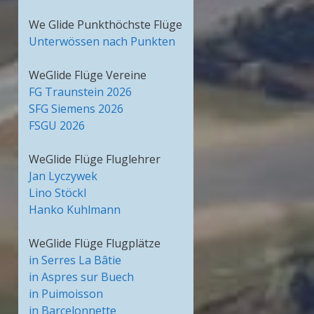
We Glide Punkthöchste Flüge
Unterwössen nach Punkten
WeGlide Flüge Vereine
FG Traunstein 2026
SFG Siemens 2026
FSGU 2026
WeGlide Flüge Fluglehrer
Jan Lyczywek
Lino Stöckl
Hanko Kuhlmann
WeGlide Flüge Flugplätze
in Serres La Bâtie
in Aspres sur Buech
in Puimoisson
in Barcelonnette