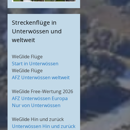
Streckenflüge in
Unterwössen und
weltweit
WeGlide Flüge
Start in Unterwössen
WeGlide Flüge
AFZ Unterwössen weltweit
WeGlide Free-Wertung 2026
AFZ Unterwössen Europa
Nur von Unterwössen
WeGlide Hin und zurück
Unterwössen Hin und zurück