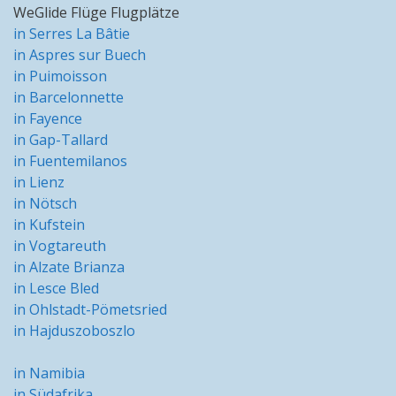
WeGlide Flüge Flugplätze
in Serres La Bâtie
in Aspres sur Buech
in Puimoisson
in Barcelonnette
in Fayence
in Gap-Tallard
in Fuentemilanos
in Lienz
in Nötsch
in Kufstein
in Vogtareuth
in Alzate Brianza
in Lesce Bled
in Ohlstadt-Pömetsried
in Hajduszoboszlo
in Namibia
in Südafrika