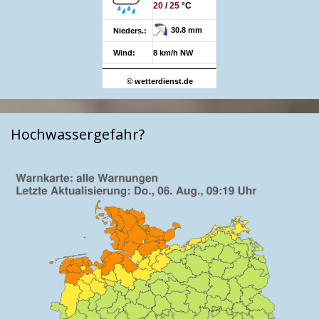
20
/
25
°C
30.8 mm
Nieders.:
Wind:
8 km/h NW
© wetterdienst.de
Hochwassergefahr?