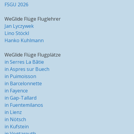
FSGU 2026
WeGlide Flüge Fluglehrer
Jan Lyczywek
Lino Stöckl
Hanko Kuhlmann
WeGlide Flüge Flugplätze
in Serres La Bâtie
in Aspres sur Buech
in Puimoisson
in Barcelonnette
in Fayence
in Gap-Tallard
in Fuentemilanos
in Lienz
in Nötsch
in Kufstein
in Vogtareuth