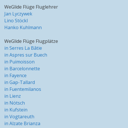
WeGlide Flüge Fluglehrer
Jan Lyczywek
Lino Stöckl
Hanko Kuhlmann
WeGlide Flüge Flugplätze
in Serres La Bâtie
in Aspres sur Buech
in Puimoisson
in Barcelonnette
in Fayence
in Gap-Tallard
in Fuentemilanos
in Lienz
in Nötsch
in Kufstein
in Vogtareuth
in Alzate Brianza