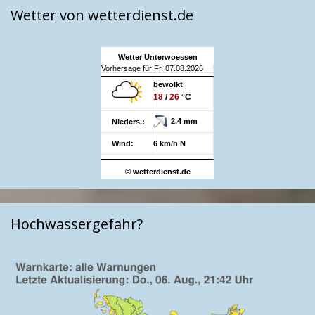
Wetter von wetterdienst.de
Wetter Unterwoessen
Vorhersage für Fr, 07.08.2026
bewölkt
18
/
26
°C
2.4 mm
Nieders.:
Wind:
6 km/h N
© wetterdienst.de
Hochwassergefahr?