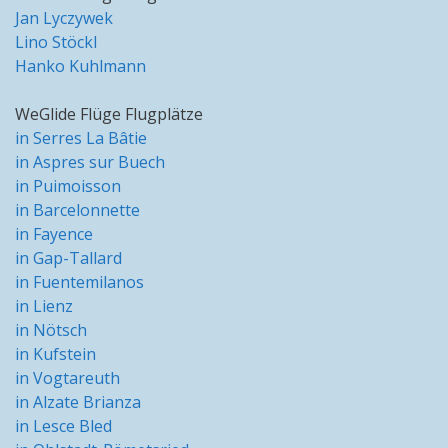
Jan Lyczywek
Lino Stöckl
Hanko Kuhlmann
WeGlide Flüge Flugplätze
in Serres La Bâtie
in Aspres sur Buech
in Puimoisson
in Barcelonnette
in Fayence
in Gap-Tallard
in Fuentemilanos
in Lienz
in Nötsch
in Kufstein
in Vogtareuth
in Alzate Brianza
in Lesce Bled