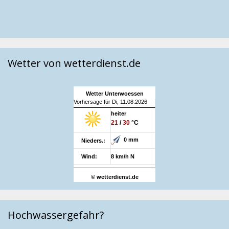
Wetter von wetterdienst.de
Wetter Unterwoessen
Vorhersage für Di, 11.08.2026
heiter
21
/
30
°C
0 mm
Nieders.:
Wind:
8 km/h N
© wetterdienst.de
Hochwassergefahr?