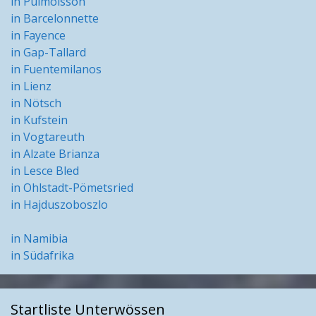
in Puimoisson
in Barcelonnette
in Fayence
in Gap-Tallard
in Fuentemilanos
in Lienz
in Nötsch
in Kufstein
in Vogtareuth
in Alzate Brianza
in Lesce Bled
in Ohlstadt-Pömetsried
in Hajduszoboszlo
in Namibia
in Südafrika
Startliste Unterwössen