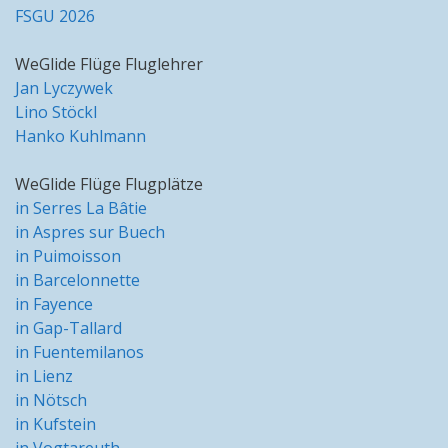
FSGU 2026
WeGlide Flüge Fluglehrer
Jan Lyczywek
Lino Stöckl
Hanko Kuhlmann
WeGlide Flüge Flugplätze
in Serres La Bâtie
in Aspres sur Buech
in Puimoisson
in Barcelonnette
in Fayence
in Gap-Tallard
in Fuentemilanos
in Lienz
in Nötsch
in Kufstein
in Vogtareuth