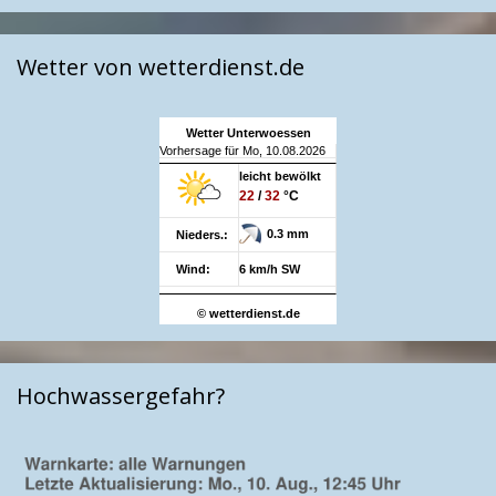
Wetter von wetterdienst.de
Wetter Unterwoessen
Vorhersage für Mo, 10.08.2026
leicht bewölkt
22
/
32
°C
0.3 mm
Nieders.:
Wind:
6 km/h SW
© wetterdienst.de
Hochwassergefahr?