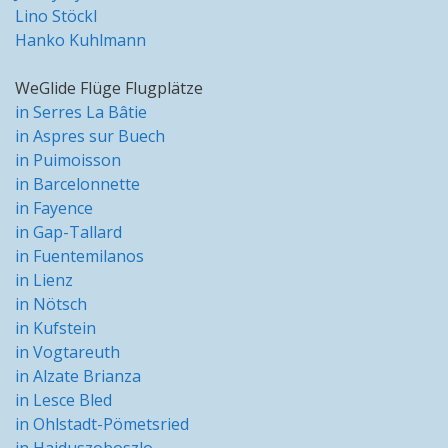
Lino Stöckl
Hanko Kuhlmann
WeGlide Flüge Flugplätze
in Serres La Bâtie
in Aspres sur Buech
in Puimoisson
in Barcelonnette
in Fayence
in Gap-Tallard
in Fuentemilanos
in Lienz
in Nötsch
in Kufstein
in Vogtareuth
in Alzate Brianza
in Lesce Bled
in Ohlstadt-Pömetsried