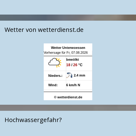
Wetter von wetterdienst.de
Wetter Unterwoessen
Vorhersage für Fr, 07.08.2026
bewölkt
18
/
26
°C
2.4 mm
Nieders.:
Wind:
6 km/h N
© wetterdienst.de
Hochwassergefahr?