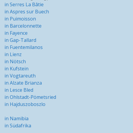
in Serres La Bâtie
in Aspres sur Buech
in Puimoisson
in Barcelonnette
in Fayence
in Gap-Tallard
in Fuentemilanos
in Lienz
in Nötsch
in Kufstein
in Vogtareuth
in Alzate Brianza
in Lesce Bled
in Ohlstadt-Pömetsried
in Hajduszoboszlo
in Namibia
in Südafrika