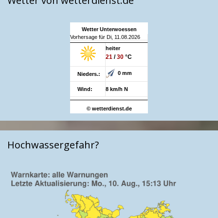
Wetter von wetterdienst.de
Wetter Unterwoessen
Vorhersage für Di, 11.08.2026
heiter
21
/
30
°C
0 mm
Nieders.:
Wind:
8 km/h N
© wetterdienst.de
Hochwassergefahr?