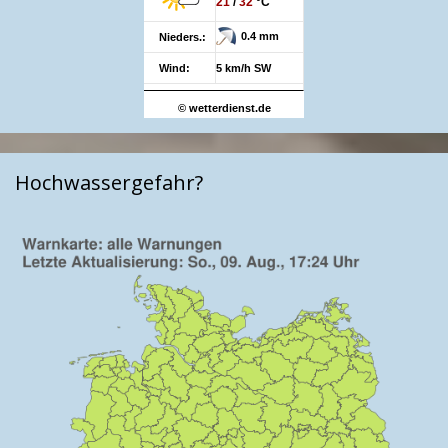
21
/
32
°C
0.4 mm
Nieders.:
Wind:
5 km/h SW
© wetterdienst.de
Hochwassergefahr?