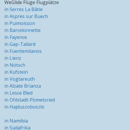
WeGlide Flüge Flugplätze
in Serres La Bâtie
in Aspres sur Buech
in Puimoisson
in Barcelonnette
in Fayence
in Gap-Tallard
in Fuentemilanos
in Lienz
in Nötsch
in Kufstein
in Vogtareuth
in Alzate Brianza
in Lesce Bled
in Ohlstadt-Pömetsried
in Hajduszoboszlo
in Namibia
in Südafrika