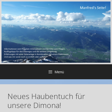
Zum
Inhalt
springen
Menü
Neues Haubentuch für
unsere Dimona!